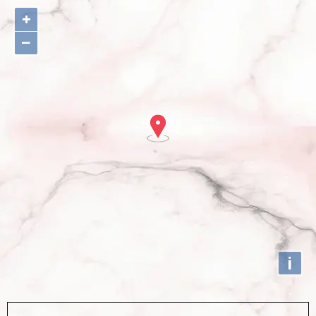
+
−
i